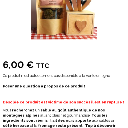
6,00 €
TTC
Ce produit n'est actuellement pas disponible à la vente en ligne
Poser une question à propos de ce produit
Désolée ce produit est victime de son succès il est en rupture !
Vous
recherchez
un
sablé au goût authentique de nos
montagnes alpines
alliant plaisir et gourmandise.
Tous les
ingrédients sont réunis
: l'
ail des ours apporte
aux sablés un
côté herbacé
et le
fromage reste présent
!
Top à découvrir
!