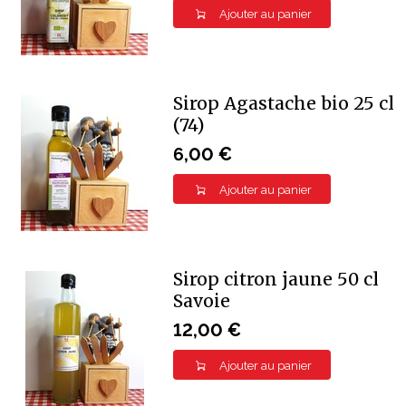
Ajouter au panier
Sirop Agastache bio 25 cl
(74)
6,00 €
Ajouter au panier
Sirop citron jaune 50 cl
Savoie
12,00 €
Ajouter au panier