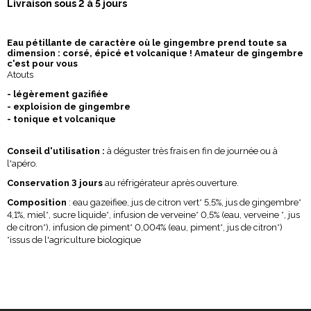
Livraison sous 2 à 5 jours
Eau pétillante de caractère où le gingembre prend toute sa
dimension : corsé, épicé et volcanique ! Amateur de gingembre
c'est pour vous
Atouts
- légèrement gazifiée
- exploision de gingembre
- tonique et volcanique
Conseil d'utilisation :
à déguster très frais en fin de journée ou à
l'apéro.
Conservation 3 jours
au réfrigérateur après ouverture.
Composition
:
eau gazeifiee, jus de citron vert* 5,5%, jus de gingembre*
4,1%, miel*, sucre liquide*, infusion de verveine* 0,5% (eau, verveine *, jus
de citron*), infusion de piment* 0,004% (eau, piment*, jus de citron*)
*issus de l'agriculture biologique