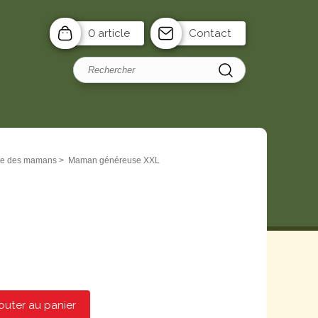
0 article
Contact
ête des mamans
>
Maman généreuse XXL
outer au panier