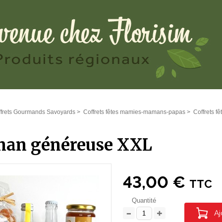
ffrets Gourmands Savoyards
>
Coffrets fêtes mamies-mamans-papas
>
Coffrets f
an généreuse XXL
43,00 €
TTC
Quantité
Aj