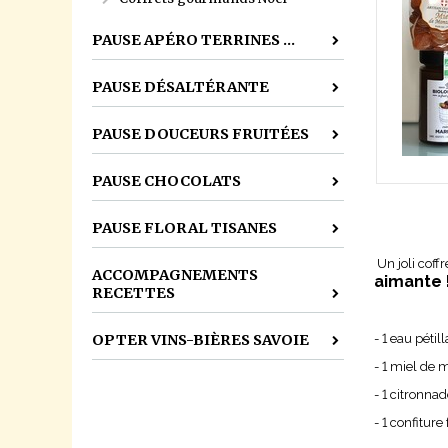
PAUSE APÉRO TERRINES ...
PAUSE DÉSALTÉRANTE
PAUSE DOUCEURS FRUITÉES
PAUSE CHOCOLATS
PAUSE FLORAL TISANES
Un joli cof
ACCOMPAGNEMENTS
aimante 
RECETTES
OPTER VINS-BIÈRES SAVOIE
- 1 eau péti
- 1 miel de
- 1 citronna
- 1 confitur