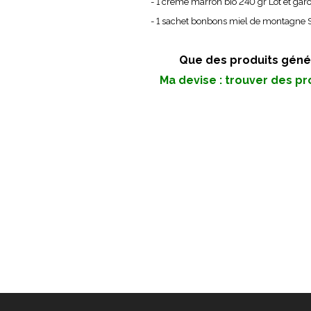
rème marron bio 240 gr Lot et garon
chet bonbons miel de montagne Savoie
des produits généreux en 
Ma devise : trouver des pr