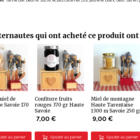
on
: farine blé, beurre, sucre, éclats caramel 13%, jaune et blanc oeuf, lait en
ternautes qui ont acheté ce produit ont
iel de
Confiture fruits
Miel de montagne
 Savoie 170
rouges 370 gr Haute
Haute Tarentaise
Savoie
1300 m Savoie 250 g
7,00 €
9,00 €
uter au panier
Ajouter au panier
Ajouter au panier