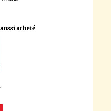
 poudre entier
 aussi acheté
r