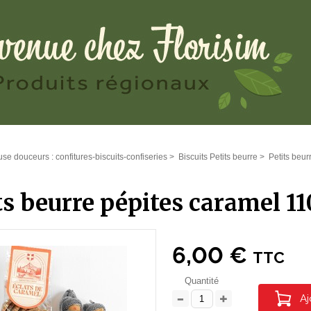
se douceurs : confitures-biscuits-confiseries
>
Biscuits Petits beurre
>
Petits beu
ts beurre pépites caramel 11
6,00 €
TTC
Quantité
Aj