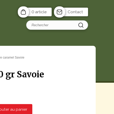
0 article
Contact
rre caramel Savoie
0 gr Savoie
outer au panier