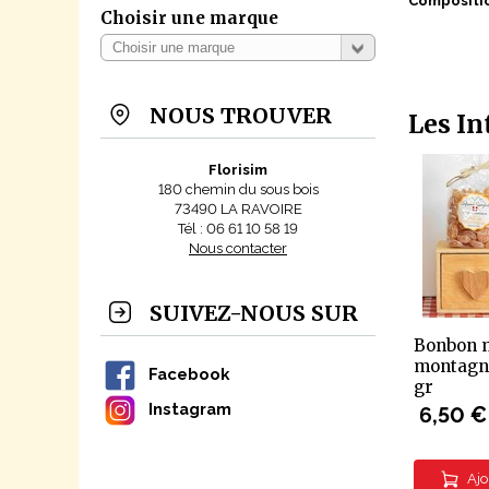
Compositi
Choisir une marque
NOUS TROUVER
Les In
Florisim
180 chemin du sous bois
73490 LA RAVOIRE
Tél : 06 61 10 58 19
Nous contacter
SUIVEZ-NOUS SUR
Bonbon m
montagne
Facebook
gr
Instagram
6,50 €
Ajo