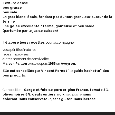
Texture dense
peu grasse
peu salé
un gras blanc, épais, fondant pas du tout granuleux autour de la
terrine
une gelée excellente : ferme, goûteuse et peu salée
(parfumée par le jus de cuisson)
Il
élabore leurs recettes
pour accompagner :
vos apéritifs dînatoires
repas improvisés
autres moment de convivialité
Maison Paillon
existe depuis
1955
en
Aveyron
.
Elle est conseillée
par
Vincent Fernot
“ le
guide hachette“ des
bon produits
.
Composition :
Gorge et foie de porc origine France, tomate 8%,
olives noires 8%, oeufs entiers, noix,
sel, poivre,
sans
colorant, sans conservateur, sans gluten, sans lactose